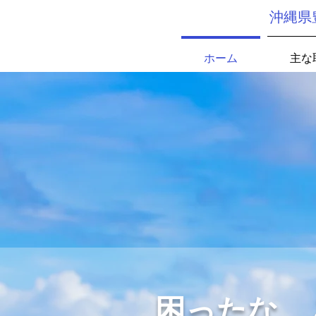
沖縄県
ホーム
主な
困ったな、