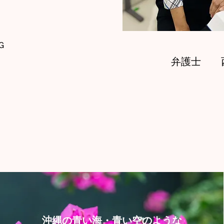
Ｇ
弁護士 
沖縄の青い海・青い空のような